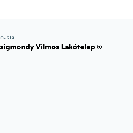
anubia
Zsigmondy Vilmos Lakótelep (1)