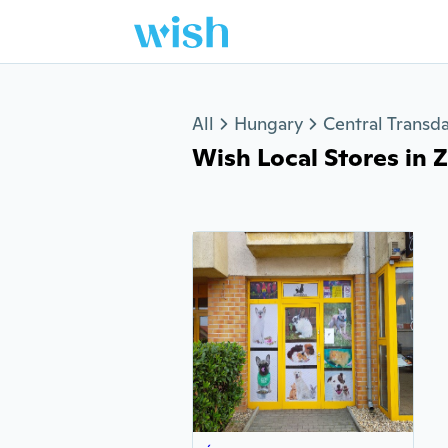
Jump to section
All
Hungary
Central Transd
Wish Local Stores in 