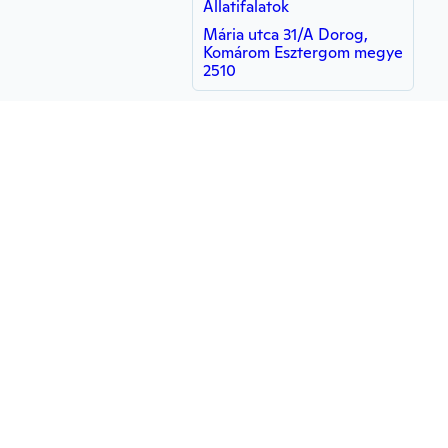
Állatifalatok
Mária utca 31/A Dorog,
Komárom Esztergom megye
2510