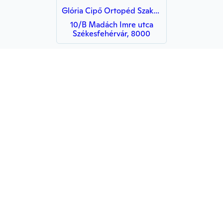
Glória Cipő Ortopéd Szaküzlet (Hunyadi u. felől)
10/B Madách Imre utca
Székesfehérvár, 8000