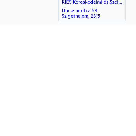
KIES Kereskedelmi és Szolgáltató Korlátolt Felelosségu Társaság
Dunasor utca 58
Szigethalom, 2315