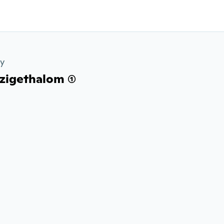
ry
zigethalom (1)