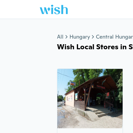
Jump to section
All
Hungary
Central Hunga
Wish Local Stores in S