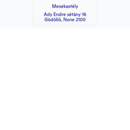
Mesekastély
Ady Endre sétány 16
Gödöllő, None 2100