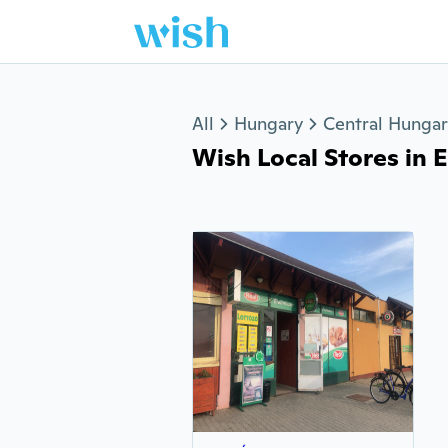
Jump to section
All
Hungary
Central Hunga
Wish Local Stores in E