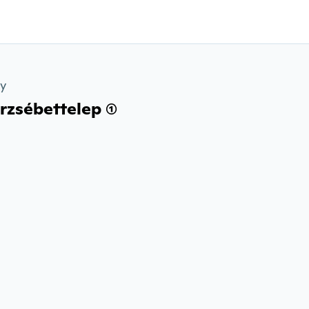
ry
rzsébettelep (1)