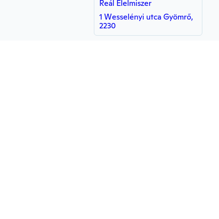
Reál Élelmiszer
1 Wesselényi utca Gyömrő,
2230