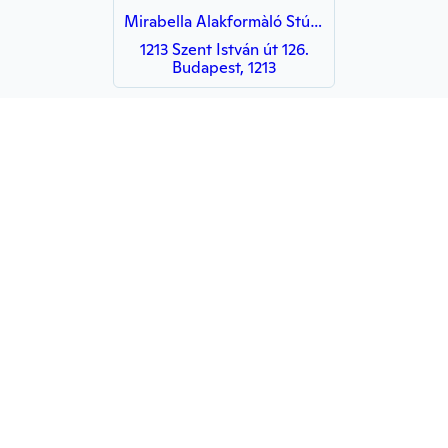
Mirabella Alakformàló Stúdió
1213 Szent István út 126.
Budapest, 1213