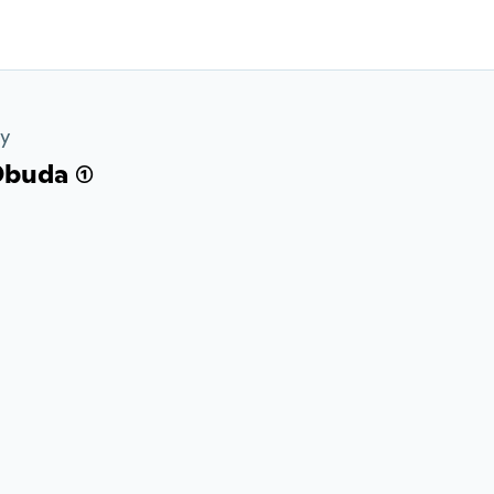
ry
buda (1)