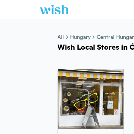
Jump to section
All
Hungary
Central Hunga
Wish Local Stores in Ó