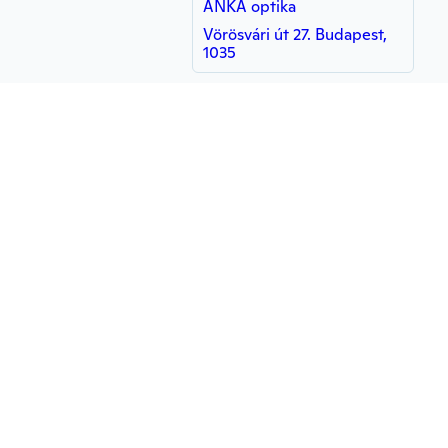
ANKA optika
Vörösvári út 27. Budapest,
1035