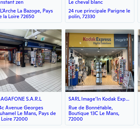
’instant zen
Le cheval blanc
 L'Arche La Bazoge, Pays
24 rue principale Parigne le
e la Loire 72650
polin, 72330
AGAFONE S.A.R.L
SARL Image’In Kodak Express
4c Avenue Georges
Rue de Bonnétable,
uhamel Le Mans, Pays de
Boutique 13C Le Mans,
a Loire 72000
72000