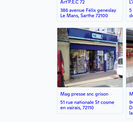
Art’P.E.C 72
L
386 avenue Félix geneslay
5
Le Mans, Sarthe 72100
d
Mag presse snc grison
M
51 rue nationale St cosme
9
en vairais, 72110
D
l