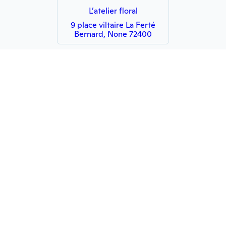
L’atelier floral
9 place viltaire La Ferté
Bernard, None 72400