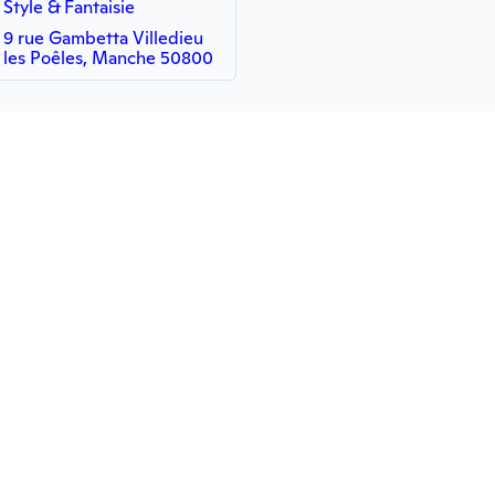
Style & Fantaisie
9 rue Gambetta Villedieu
les Poêles, Manche 50800