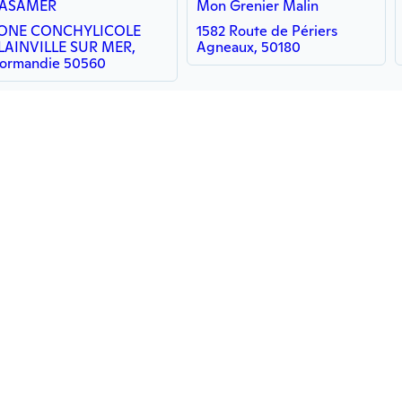
ASAMER
Mon Grenier Malin
ONE CONCHYLICOLE
1582 Route de Périers
LAINVILLE SUR MER,
Agneaux, 50180
ormandie 50560