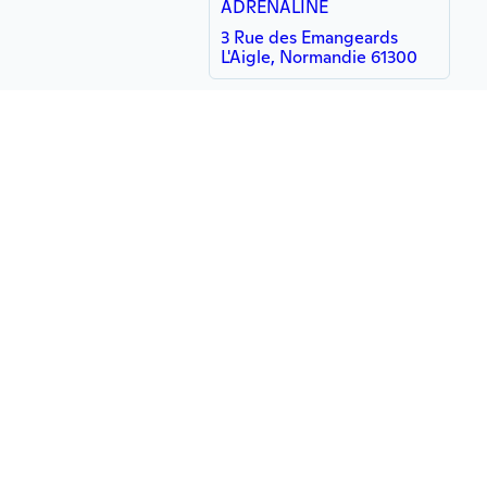
ADRENALINE
3 Rue des Emangeards
L'Aigle, Normandie 61300