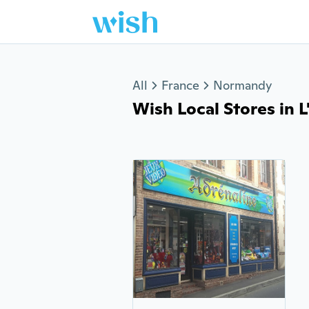
Jump to section
All
France
Normandy
Wish Local Stores in L'A