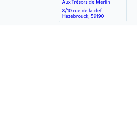
Aux Trésors de Merlin
8/10 rue de la clef
Hazebrouck, 59190