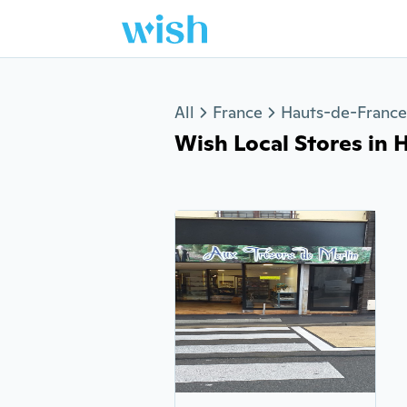
Jump to section
All
France
Hauts-de-France
Wish Local Stores in H