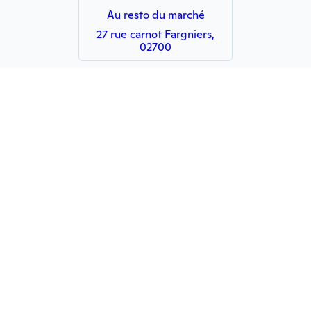
Au resto du marché
27 rue carnot Fargniers,
02700