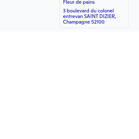
Fleur de pains
3 boulevard du colonel
entrevan SAINT DIZIER,
Champagne 52100