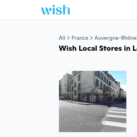
Jump to section
All
France
Auvergne-Rhône
Wish Local Stores in L