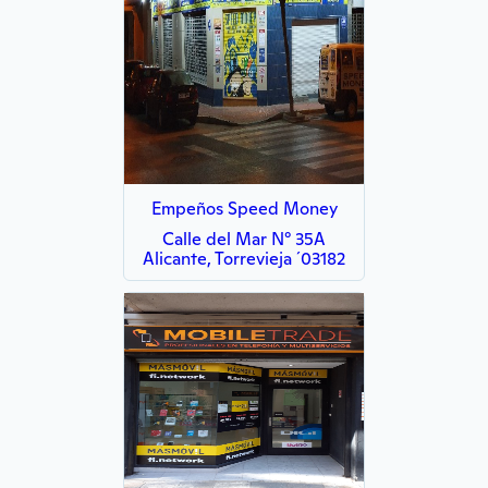
Empeños Speed Money
Calle del Mar N° 35A
Alicante, Torrevieja ´03182