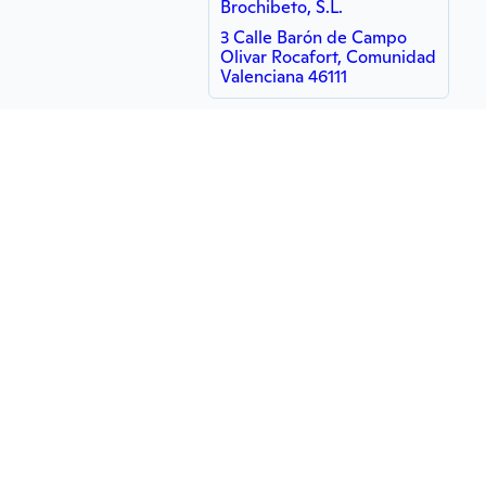
Brochibeto, S.L.
3 Calle Barón de Campo
Olivar Rocafort, Comunidad
Valenciana 46111