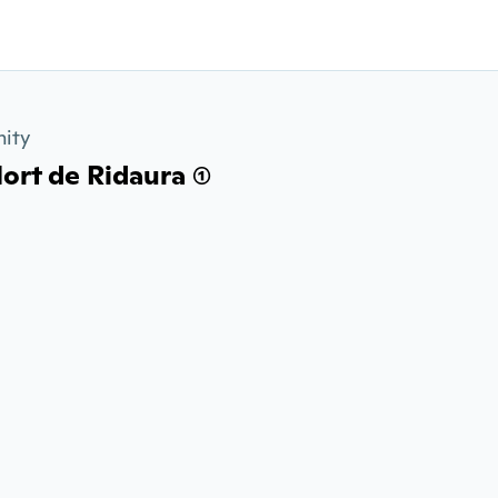
ity
ort de Ridaura (1)