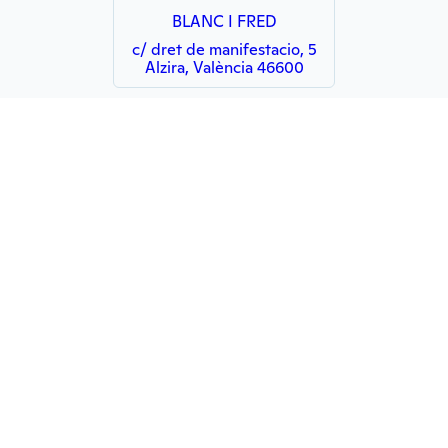
BLANC I FRED
c/ dret de manifestacio, 5
Alzira, València 46600