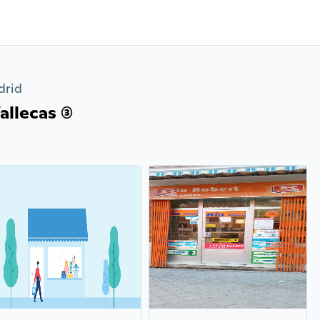
drid
llecas (3)