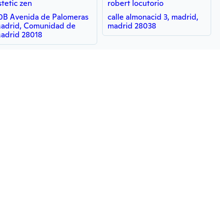
stetic zen
robert locutorio
0B Avenida de Palomeras
calle almonacid 3, madrid,
adrid, Comunidad de
madrid 28038
adrid 28018