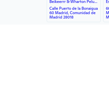
Beikeerrr & Wharton Peluqueros
E
Calle Puerto de la Bonaigua
6
60 Madrid, Comunidad de
M
Madrid 28018
M