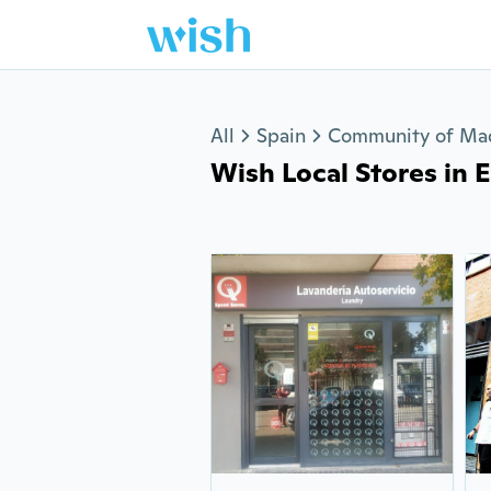
Jump to section
All
Spain
Community of Ma
Wish Local Stores in El 