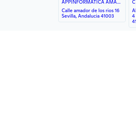
APPINFORMATICA AMADOR 16
C
Calle amador de los rios 16
A
Sevilla, Andalucia 41003
4 
4