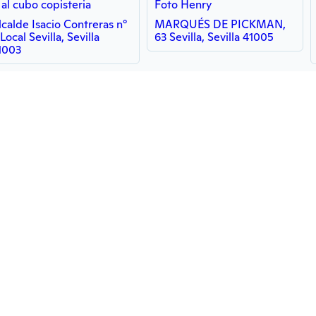
 al cubo copisteria
Foto Henry
lcalde Isacio Contreras n°
MARQUÉS DE PICKMAN,
Local Sevilla, Sevilla
63 Sevilla, Sevilla 41005
1003