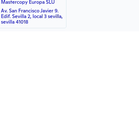
Mastercopy Europa SLU
Av. San Francisco Javier 9.
Edif. Sevilla 2, local 3 sevilla,
sevilla 41018