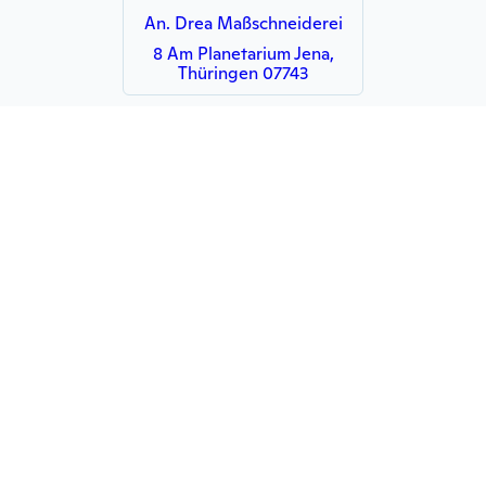
An. Drea Maßschneiderei
8 Am Planetarium Jena,
Thüringen 07743