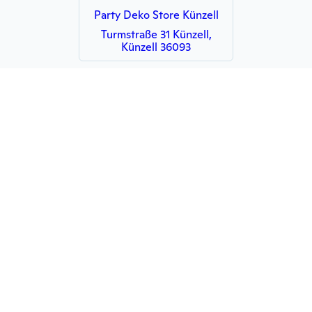
Party Deko Store Künzell
Turmstraße 31 Künzell,
Künzell 36093