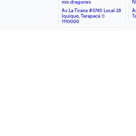
mis dragones
N
Av La Tirana #3745 Local 28
A
Iquique, Tarapacá (1)
T
1110000