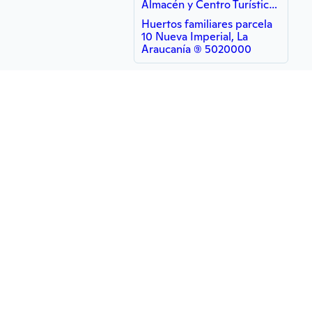
Almacén y Centro Turístico Ruka Llanka Antü
Huertos familiares parcela
10 Nueva Imperial, La
Araucanía (9) 5020000