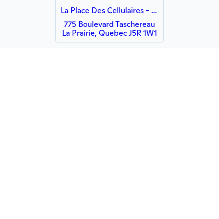
La Place Des Cellulaires - vente & réparation
775 Boulevard Taschereau
La Prairie, Quebec J5R 1W1