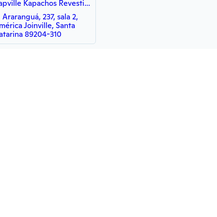
Kapville Kapachos Revestimentos e Soluções Capachos personalizados Piso laminado Rodapés Grama Sintética
. Araranguá, 237, sala 2,
mérica Joinville, Santa
atarina 89204-310