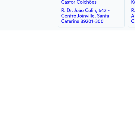
Castor Colchões
R. Dr. João Colin, 642 -
R
Centro Joinville, Santa
A
Catarina 89201-300
C