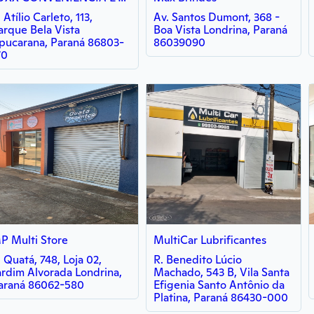
 Atílio Carleto, 113,
Av. Santos Dumont, 368 -
arque Bela Vista
Boa Vista Londrina, Paraná
pucarana, Paraná 86803-
86039090
70
P Multi Store
MultiCar Lubrificantes
. Quatá, 748, Loja 02,
R. Benedito Lúcio
ardim Alvorada Londrina,
Machado, 543 B, Vila Santa
araná 86062-580
Efigenia Santo Antônio da
Platina, Paraná 86430-000