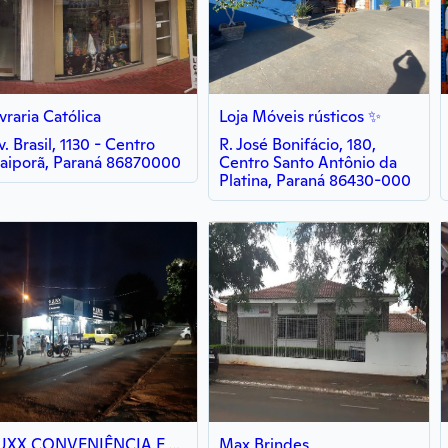
ivraria Católica
Loja Móveis rústicos ✨
v. Brasil, 1130 - Centro
R. José Bonifácio, 180,
vaiporã, Paraná 86870000
Centro Santo Antônio da
Platina, Paraná 86430-000
LUXX CONVENIÊNCIA E TABACARIA
Max Brindes