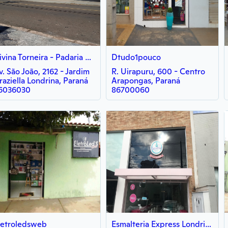
Divina Torneira - Padaria e Pizzaria
Dtudo1pouco
v. São João, 2162 - Jardim
R. Uirapuru, 600 - Centro
raziella Londrina, Paraná
Arapongas, Paraná
6036030
86700060
letroledsweb
Esmalteria Express Londrina