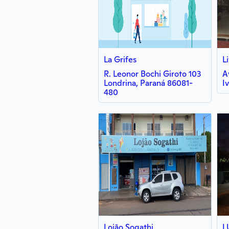
La Grifes
L
R. Leonor Bochi Giroto 103
A
Londrina, Paraná 86081-
I
480
Lojão Sogathi