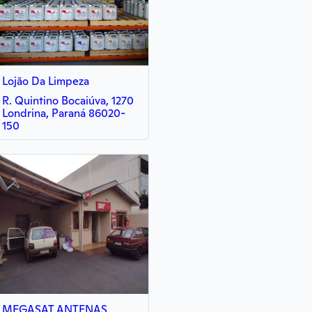
Lojão Da Limpeza
R. Quintino Bocaiúva, 1270
Londrina, Paraná 86020-
150
MEGASAT ANTENAS