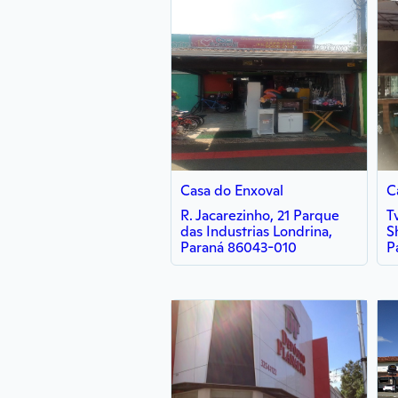
Casa do Enxoval
C
R. Jacarezinho, 21 Parque
T
das Industrias Londrina,
S
Paraná 86043-010
P