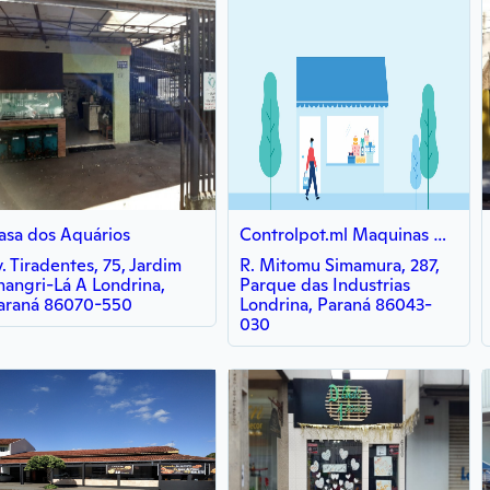
asa dos Aquários
Controlpot.ml Maquinas Milk Shake
v. Tiradentes, 75, Jardim
R. Mitomu Simamura, 287,
hangri-Lá A Londrina,
Parque das Industrias
araná 86070-550
Londrina, Paraná 86043-
030