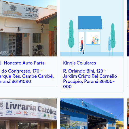
.J. Honesto Auto Parts
King's Celulares
. do Congresso, 170 -
R. Orlando Bini, 128 -
arque Res. Cambe Cambé,
Jardim Cristo Rei Cornélio
araná 86191090
Procópio, Paraná 86300-
000