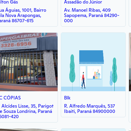
ilton Gás
Assadão do Júnior
ua Águias, 1001, Bairro
Av. Manoel Ribas, 409
ila Nova Arapongas,
Sapopema, Paraná 84290-
araná 86707-615
000
C CÓPIAS
Blk
. Alcídes Lisse, 35, Parigot
R. Alfredo Marquês, 537
e Souza Londrina, Paraná
Ibaiti, Paraná 84900000
6081-420