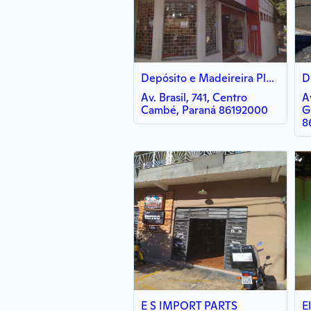
Depósito e Madeireira Planalto
Av. Brasil, 741, Centro
A
Cambé, Paraná 86192000
G
8
E S IMPORT PARTS
E