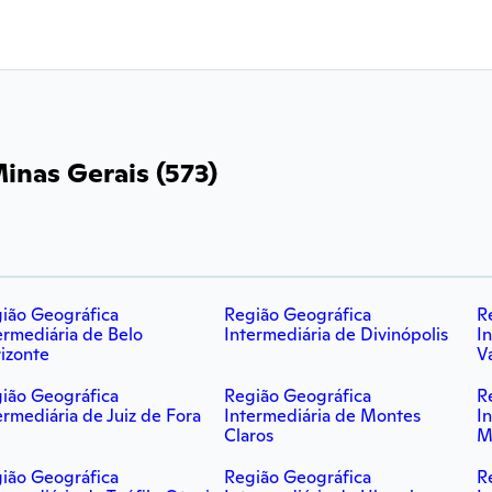
Minas Gerais (573)
ião Geográfica
Região Geográfica
R
ermediária de Belo
Intermediária de Divinópolis
I
izonte
V
ião Geográfica
Região Geográfica
R
ermediária de Juiz de Fora
Intermediária de Montes
I
Claros
M
ião Geográfica
Região Geográfica
R