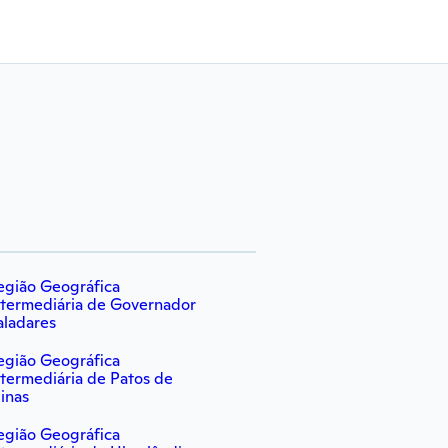
egião Geográfica
ntermediária de Governador
aladares
egião Geográfica
ntermediária de Patos de
inas
egião Geográfica