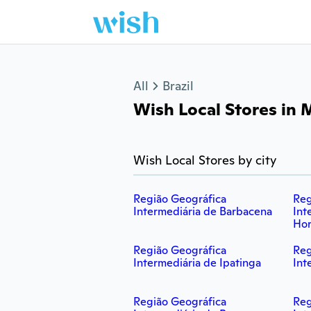
Jump to section
All
Brazil
Wish Local Stores in 
Wish Local Stores by city
Região Geográfica
Reg
Intermediária de Barbacena
Int
Hor
Região Geográfica
Reg
Intermediária de Ipatinga
Int
Região Geográfica
Reg