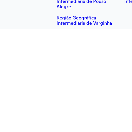
Intermediária de Pouso
Int
Alegre
Região Geográfica
Intermediária de Varginha