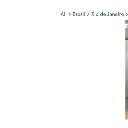
Jump to section
All
Brazil
Rio de Janeiro