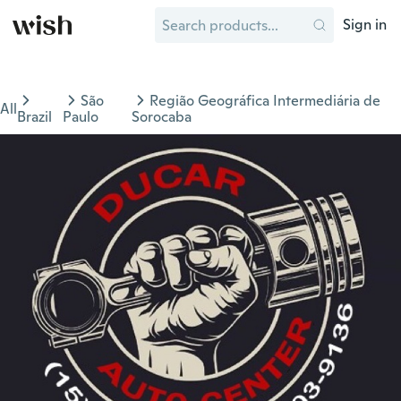
Sign in
São
Região Geográfica Intermediária de
All
Brazil
Paulo
Sorocaba