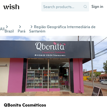
Sign in
Região Geográfica Intermediária de
All
Brazil
Pará
Santarém
QBonita Cosméticos