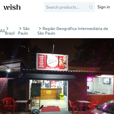
Sign in
São
Região Geográfica Intermediária de
All
Brazil
Paulo
São Paulo