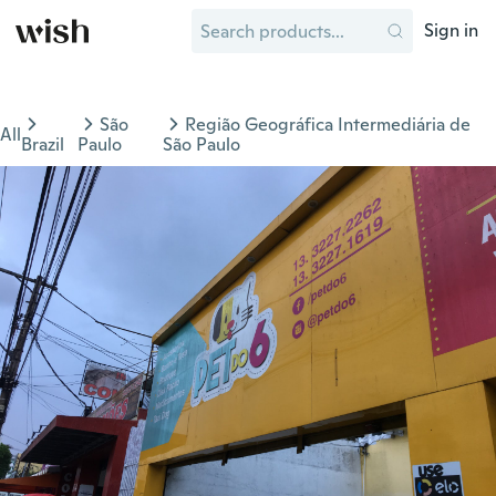
Sign in
São
Região Geográfica Intermediária de
All
Brazil
Paulo
São Paulo