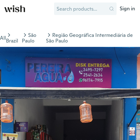
Sign in
São
Região Geográfica Intermediária de
All
Brazil
Paulo
São Paulo