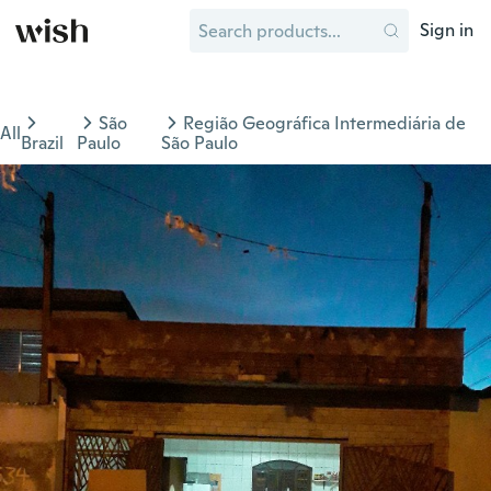
Sign in
São
Região Geográfica Intermediária de
All
Brazil
Paulo
São Paulo