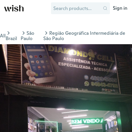
Sign in
São
Região Geográfica Intermediária de
All
Brazil
Paulo
São Paulo