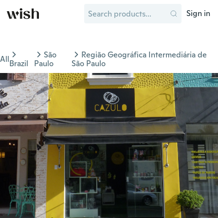
Sign in
São
Região Geográfica Intermediária de
All
Brazil
Paulo
São Paulo