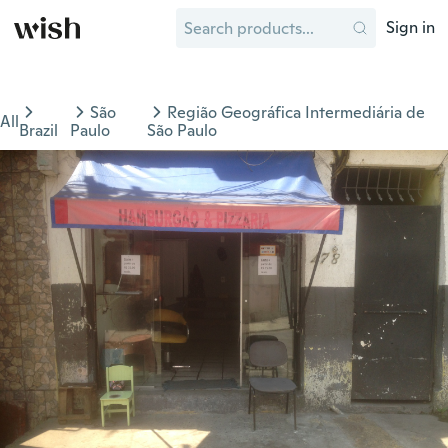
Sign in
São
Região Geográfica Intermediária de
All
Brazil
Paulo
São Paulo