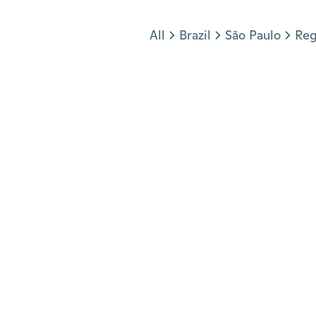
Jump to section
All
Brazil
São Paulo
Reg