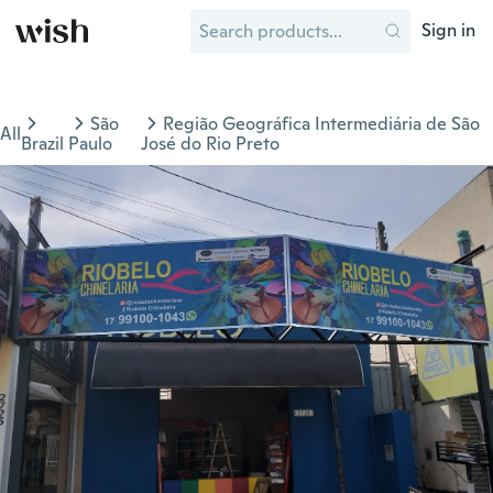
Sign in
São
Região Geográfica Intermediária de São
All
Brazil
Paulo
José do Rio Preto