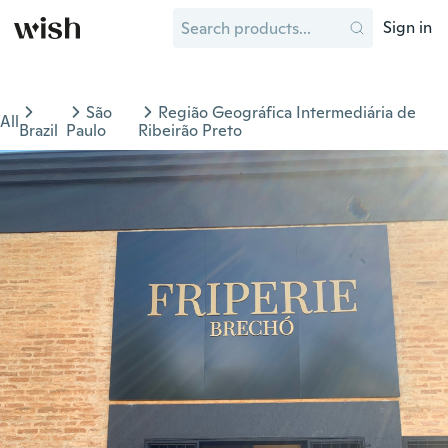
Sign in
São
Região Geográfica Intermediária de
All
Brazil
Paulo
Ribeirão Preto