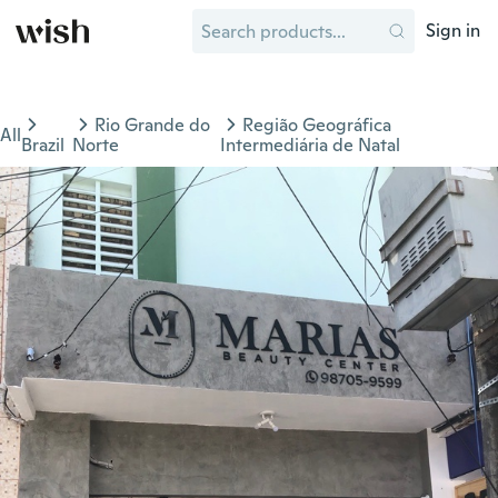
Sign in
Rio Grande do
Região Geográfica
All
Brazil
Norte
Intermediária de Natal