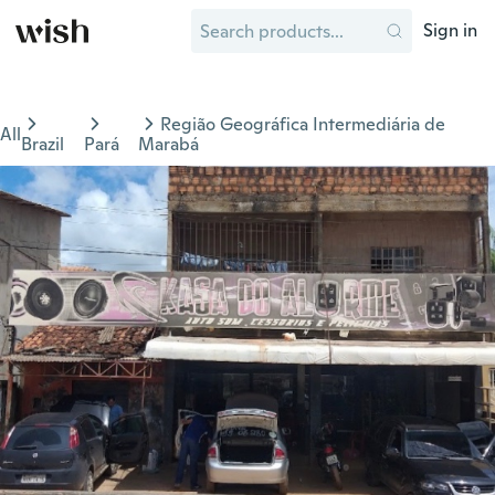
Sign in
Região Geográfica Intermediária de
All
Brazil
Pará
Marabá