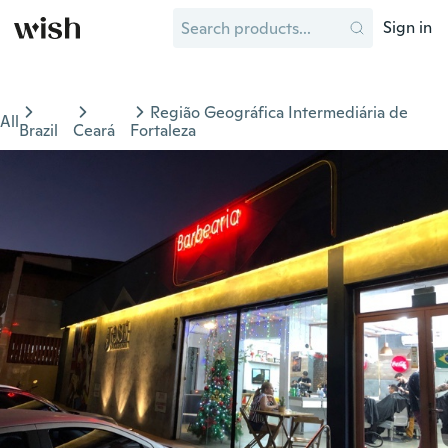
Sign in
Região Geográfica Intermediária de
All
Brazil
Ceará
Fortaleza