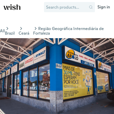
Sign in
Região Geográfica Intermediária de
All
Brazil
Ceará
Fortaleza