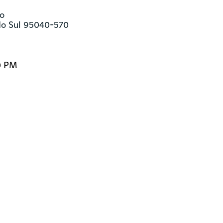
o

 do Sul 95040-570
0 PM