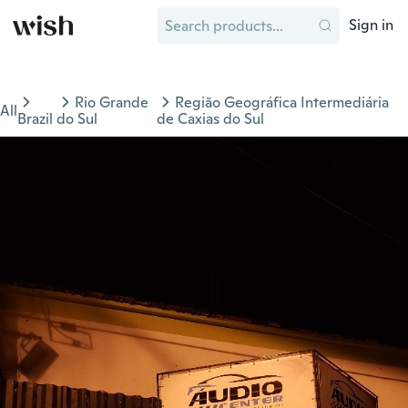
Sign in
Rio Grande
Região Geográfica Intermediária
All
Brazil
do Sul
de Caxias do Sul