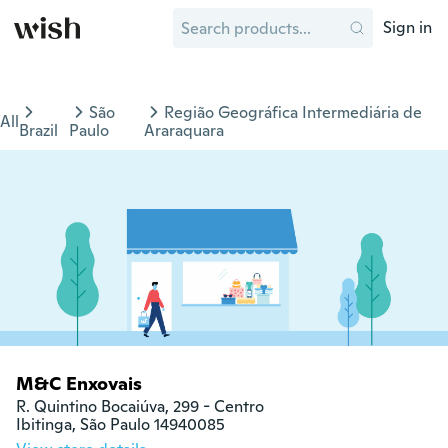
Sign in
São
Região Geográfica Intermediária de
All
Brazil
Paulo
Araraquara
M&C Enxovais
R. Quintino Bocaiúva, 299 - Centro

Ibitinga, São Paulo 14940085