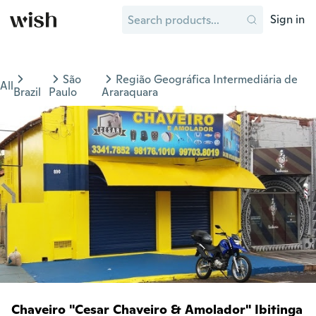
Sign in
São
Região Geográfica Intermediária de
All
Brazil
Paulo
Araraquara
Chaveiro "Cesar Chaveiro & Amolador" Ibitinga